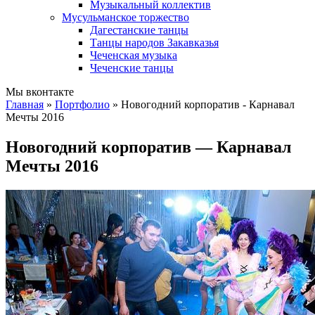
Музыкальный коллектив
Мусульманское торжество
Дагестанские танцы
Танцы народов Закавказья
Чеченская музыка
Чеченские танцы
Мы вконтакте
Главная
»
Портфолио
» Новогодний корпоратив - Карнавал
Мечты 2016
Новогодний корпоратив — Карнавал
Мечты 2016