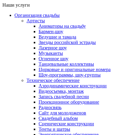
Наши услуги
Организация свадьбы
Артисты
Аниматоры на свадьбу
Бармен-шоу
Ведущие и тамада
Звезды российской эстрады
Лазерное шоу
Музыканты
Огненное шоу
Танцевальные коллективы
Цирковые и оригинальные номера
Шоу-программы, шоу-группы
Техническое обеспечение
Аэродинамические конструкции
Видеосъемка, монтаж
Запись свадебной песни
Проекционное оборудование
Радиосвязь
Сайт для молодоженов
Свадебный альбом
Сценические конструкции
Тенты и шатры
Энергетическое обеспечение