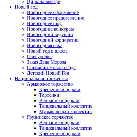
Цирк на выезде
Новый год
Новогоднее оформление
Новогоднее представление
Новогоднее шоу
Новогодние конкурсы
Новогодний ведущий
Новогодний корпоратив
Новогодняя елка
Новый год в школе
Снегурочка
Заказ Деда Мороза
Сценарии Нового Года
Детский Новый Год
Национальное торжество
Армянское торжество
Крещение в церкви
Таросики
Венчание в церкви
Танцевальный коллектив
Музыкальный коллектив
Грузинское торжество
Венчание в церкви
Танцевальный коллектив
Крещение в церкви