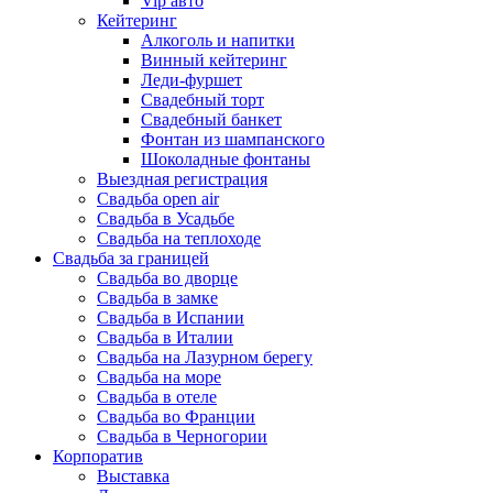
Vip авто
Кейтеринг
Алкоголь и напитки
Винный кейтеринг
Леди-фуршет
Свадебный торт
Свадебный банкет
Фонтан из шампанского
Шоколадные фонтаны
Выездная регистрация
Свадьба open air
Свадьба в Усадьбе
Свадьба на теплоходе
Свадьба за границей
Свадьба во дворце
Свадьба в замке
Свадьба в Испании
Свадьба в Италии
Свадьба на Лазурном берегу
Свадьба на море
Свадьба в отеле
Свадьба во Франции
Свадьба в Черногории
Корпоратив
Выставка