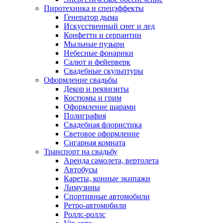
Пиротехника и спецэффекты
Генератор дыма
Искусственный снег и лед
Конфетти и серпантин
Мыльные пузыри
Небесные фонарики
Салют и фейерверк
Свадебные скульптуры
Оформление свадьбы
Декор и реквизиты
Костюмы и грим
Оформление шарами
Полиграфия
Свадебная флористика
Световое оформление
Сигарная комната
Транспорт на свадьбу
Аренда самолета, вертолета
Автобусы
Кареты, конные экипажи
Лимузины
Спортивные автомобили
Ретро-автомобили
Роллс-роллс